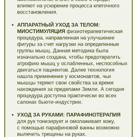
ФИТОЧАЙ С ГОРНЫМ МЕДОМ
напитает
Ваш организм изнутри. Закрепит эффект
предыдущих процедур
ФРУКТОВАЯ ТАРЕЛКА:
свежие фрукты
ОТДЫХ В РЕЛАКС-ЗОНЕ
под медитативную
музыку поможет расслабиться
Стоимость:
15610 руб
.
9990 руб
.
Скидка 37%
КУПИТЬ