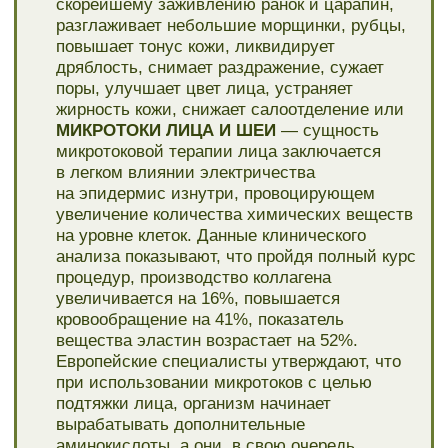
Восстанавливается эпидермис рук, который
повреждается из-за механических факторов.
Уменьшение болевых ощущений, если есть
проблемы с кистями. Оказывает мощное
термическое воздействие или
ФАРФОРОВАЯ МАСКА ДЛЯ РУК
насыщает
кожу рук необходимыми микроэлементами,
стимулирует клеточный метаболизм,
повышает эластичность и тургор
эпидермиса, устраняет сухость
и раздражения. Осветляет и выравнивает тон
кожи, регенерирует и омолаживает,
увлажняет и укрепляет ногтевую пластину.
Руки выглядят более молодыми
и ухоженными, кожа становится мягкой,
нежной и бархатистой
АЛЬГИНАТНАЯ МАСКА ДЛЯ ЛИЦА
«ЭКСПРЕСС — ЛИФТИНГ»
Свойства
альгинатной маски: эффект лифтинга —
проводит коррекцию овала лица,
разглаживает морщины, укрепляет
коллагеновые волокна, повышает тонус
и эластичность кожи, удерживает влагу,
сохраняет водный баланс, устраняет сухость,
улучшает внешний вид, проводит
детоксикацию, снимает следы усталости,
улучшает обмен веществ и процессы
регенерации, дает общий омолаживающий
эффект