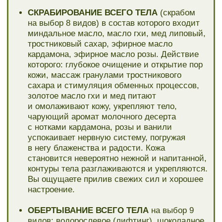
Вы ощущаете прилив свежих сил и хорошее
настроение.
ОБЕРТЫВАНИЕ ВСЕГО ТЕЛА
на выбор 9
видов: водорослевое (лифтинг), шоколадное
(радость), ягодное (тонус), травяное
(антивозрастное), овощное (упругость),
розовая глина (омоложение), грязевое
(общее оздоровление) — питает
и разглаживает, укрепляет и уплотняет кожу,
корректирует возрастные изменения
и регенерирует кожу, придает лифтинг-
эффект, улучшает микрорельеф и цвет кожи.
Отличная профилактика и коррекция
растяжек, нормализует обменные процессы,
нормализует кислородный, водно-солевой
и липидный баланс
АППАРАТНЫЙ УХОД ЗА ЛИЦОМ
на выбор:
RF-ЛИФТИНГ
— в результате глубокого
разогрева до различных температур
(в зависимости от зоны и чувствительности
кожи) жировой подслой истончается, сосуды
рефлекторно расширяются, а с ускорением
тока крови ускоряется обмен веществ в коже.
Но главное — это превращения, которые
происходят с коллагеном: он меняет
структуру — длинные растянутые волокна,
соединяющие дерму и эпидермис,
сокращаются, и кожа вновь обретает