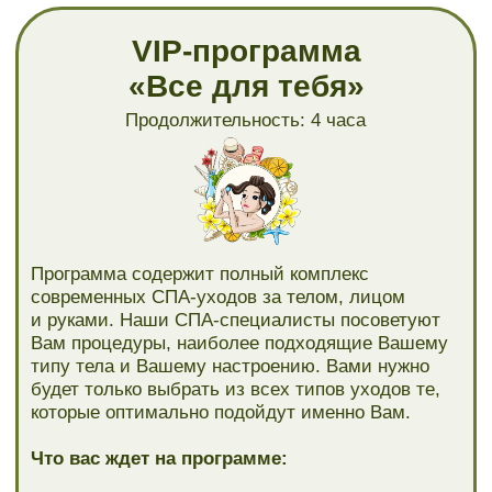
VIP-программа
«Все для тебя»
Продолжительность: 4 часа
Программа содержит полный комплекс
современных СПА-уходов за телом, лицом
и руками. Наши СПА-специалисты посоветуют
Вам процедуры, наиболее подходящие Вашему
типу тела и Вашему настроению. Вами нужно
будет только выбрать из всех типов уходов те,
которые оптимально подойдут именно Вам.
Что вас ждет на программе:
СЕАНС В ФИТОБОЧКЕ
с экстрактами
растений позволяет открыть поры, вывести
шлаки и токсины, напитать кожу полезными
компонентами трав, подготовить её для
принятия обёртывания. Полынь очищает
кожу, укрепляет иммунитет. Шишки хмеля
восстанавливают защитные функции
организма, способствуют прекращению