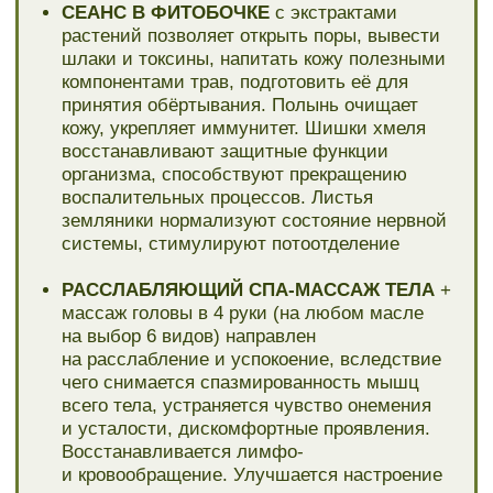
воспалительных процессов. Листья
земляники нормализуют состояние нервной
системы, стимулируют потоотделение
РАССЛАБЛЯЮЩИЙ СПА-МАССАЖ ТЕЛА
+
массаж головы в 4 руки (на любом масле
на выбор 6 видов) направлен
на расслабление и успокоение, вследствие
чего снимается спазмированность мышц
всего тела, устраняется чувство онемения
и усталости, дискомфортные проявления.
Восстанавливается лимфо-
и кровообращение. Улучшается настроение
СКРАБИРОВАНИЕ ВСЕГО ТЕЛА
(скрабом
на выбор 8 видов) в состав которого входит
миндальное масло, масло гхи, мед липовый,
тростниковый сахар, эфирное масло
кардамона, эфирное масло розы. Действие
которого: глубокое очищение и открытие пор
кожи, массаж гранулами тростникового
сахара и стимуляция обменных процессов,
золотое масло гхи и мед питают
и омолаживают кожу, укрепляют тело,
чарующий аромат молочного десерта
с нотками кардамона, розы и ванили
успокаивает нервную систему, погружая
в негу блаженства и радости. Кожа
становится невероятно нежной и напитанной,
контуры тела разглаживаются и укрепляются.