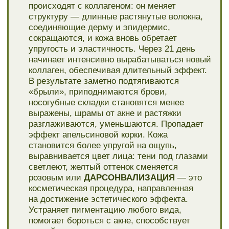
процедур, производство коллагена
увеличивается на 16%, повышается
кровообращение на 41%, показатель
вещества эластин возрастает на 52%.
Европейские специалисты утверждают, что
при использовании микротоков с целью
подтяжки лица, организм начинает
вырабатывать дополнительные
аминокислоты, а они, в свою очередь,
влияют на ускорение процесса клеточного
восстановления.
АППАРАТНЫЙ УХОД ЗА ТЕЛОМ:
МИОСТИМУЛЯЦИЯ
физиотерапевтическая
процедура, направленная на улучшение
фигуры за счет нагрузки на определенные
группы мышц. Данная методика была
изначально создана, чтобы предотвратить
атрофию мышц у ослабленных, неспособных
двигаться пациентов. Далее технология
нашла применение у космонавтов, чьи
мышцы теряют свои свойства за время
нахождения за пределами Земли. А сегодня
процедура доступна практически во всех
салонах бьюти-индустрии.
УХОД ЗА РУКАМИ: ПАРАФИНОТЕРАПИЯ
для рук тонизирует и омолаживает кожу,
с помощью парафиновой ванны возможно
вылечить трещины на руках.