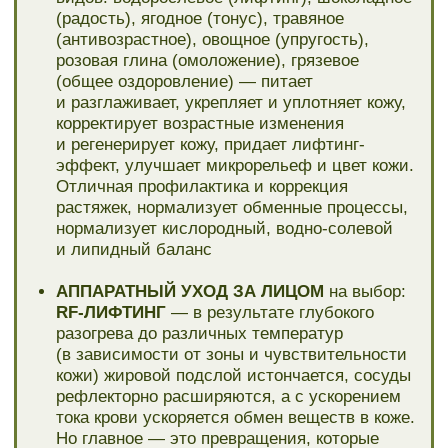
упругость и эластичность. Через 21 день
начинает интенсивно вырабатываться новый
коллаген, обеспечивая длительный эффект.
В результате заметно подтягиваются
«брыли», приподнимаются брови,
носогубные складки становятся менее
выражены, шрамы от акне и растяжки
разглаживаются, уменьшаются. Пропадает
эффект апельсиновой корки. Кожа
становится более упругой на ощупь,
выравнивается цвет лица: тени под глазами
светлеют, желтый оттенок сменяется
розовым или
ДАРСОНВАЛИЗАЦИЯ
— это
косметическая процедура, направленная
на достижение эстетического эффекта.
Устраняет пигментацию любого вида,
помогает бороться с акне, способствует
скорейшему заживлению ранок и царапин,
разглаживает небольшие морщинки, рубцы,
повышает тонус кожи, ликвидирует
дряблость, снимает раздражение, сужает
поры, улучшает цвет лица, устраняет
жирность кожи, снижает салоотделение или
МИКРОТОКИ ЛИЦА И ШЕИ
— сущность
микротоковой терапии лица заключается
в легком влиянии электричества
на эпидермис изнутри, провоцирующем
увеличение количества химических веществ
на уровне клеток. Данные клинического
анализа показывают, что пройдя полный курс